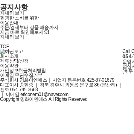
공지사항
자세히 보기
현명한 소비를 위한
이용안내
주문/결제부터 상품 배송까지
지금 바로 확인해보세요!
자세히 보기
TOP
Call 
054-
회사소개
제휴상담/신청
운영
이용약관
점심
개인정보취급처리방침
(휴무
이메일 무단수집거부
주식회사 명화이엔에스
｜
사업자 등록번호 425-87-01679
대표이사 송현종
｜
경북 경주시 외동읍 문구로 86 (문산리)
｜
전화 054-745-3668
｜
이메일 ericonem01@naver.com
Copyright 명화이엔에스 All Rights Reserved.