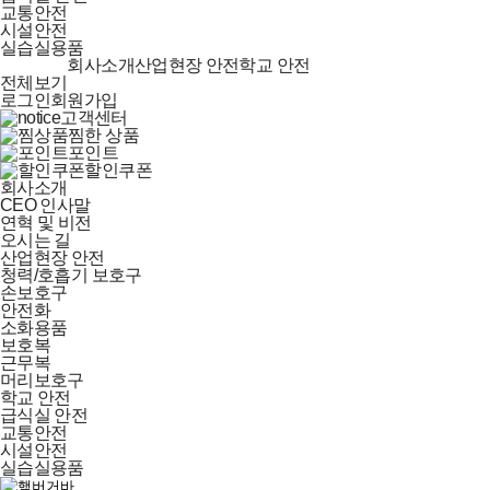
교통안전
시설안전
실습실용품
회사소개
산업현장 안전
학교 안전
전체보기
로그인
회원가입
고객센터
찜한 상품
포인트
할인쿠폰
회사소개
CEO 인사말
연혁 및 비전
오시는 길
산업현장 안전
청력/호흡기 보호구
손보호구
안전화
소화용품
보호복
근무복
머리보호구
학교 안전
급식실 안전
교통안전
시설안전
실습실용품