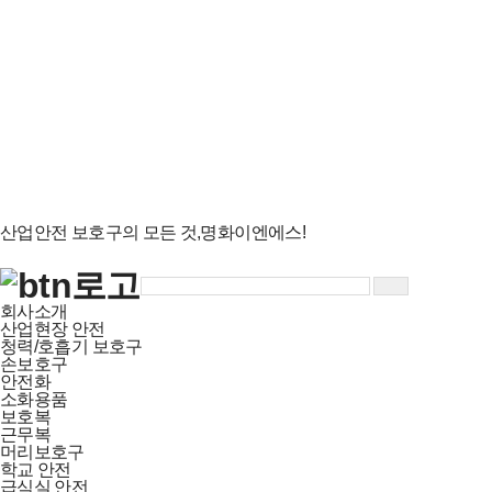
산업안전 보호구
의 모든 것,
명화이엔에스!
회사소개
산업현장 안전
청력/호흡기 보호구
손보호구
안전화
소화용품
보호복
근무복
머리보호구
학교 안전
급식실 안전